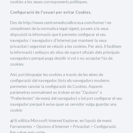
cookies a les seues corresponents polítiques.
Configuració de l'usuari per evitar Cookies.
Des de http://www.centromedicoalboraya.com/home/ i en
compliment de la normativa legal vigent, posem a la seua
disposició la informació que li permeta configurar el seu
navegador / navegadors d'Internet per mantenir la seua
privacitat i seguretat en relació a les cookies. Per això, li facilitem
la informació i enllaços als situs de suport oficials dels principals
navegadors perquè puga decidir si vol o no acceptar l'ús de
cookies.
Així, pot bloquejar les cookies a través de les eines de
configuració del navegador (tots els navegadors moderns
permeten canviar la configuració de Cookies. Aquests
paràmetres normalment es troben en les "Opcions" o
"Preferències" de menú del navegador) o bé pot configurar el seu
navegador perquè li avise quan un servidor vulga guardar una
cookie:
a)
Si utilitza Microsoft Internet Explorer, en l’opció de menú
Ferramentes > Opcions d’Internet > Privacitat > Configuració.
Per saber més visite