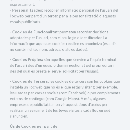
expressament.
- Personalitzades:
recopilen informació personal de l'usuari del
lloc web per part d'un tercer, per a la personalització d'aquests
espais publicitaris.
- Cookies de Funcionalitat:
permeten recordar decisions
adoptades per l'usuari, com el seu login o identificador. La
informació que aquestes cookies recullen es anonimiza (és a dir,
no conté ni el teu nom, adreça, o altres dades).
- Cookies Pròpies:
són aquelles que s'envien a l'equip terminal
de l'usuari des d'un equip o domini gestionat pel propi editor i
des del qual es presta el servei sol·licitat per l'usuari).
- Cookies de Tercers:
les cookies de tercers són les cookies que
instal·la un lloc web que no és el que estàs visitant; per exemple,
les usades per xarxes socials (com Facebook) o per complements
externs de contingut (com Google Maps). A més, algunes
empreses de publicitat fan servir aquest tipus d'arxius per
realitzar un seguiment de les teves visites a cada lloc en què
s'anuncien.
Ús de Cookies per part de