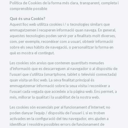
Política de Cookies de la forma més clara, transparent, completa i
comprensible possible
Què és una Cookie?
Aquest lloc web utilitza cookies i / o tecnologies similars que
emmagatzemen i recuperen informació quan navega. En general,
aquestes tecnologies poden servir per a finalitats molt diverses,
com, per exemple, reconèixer com a usuari, obtenir informació
sobre els seus hàbits de navegació, o personalitzar la forma en
què es mostra el contingut.
Les cookies són arxius que contenen quantitats menudes
d'informació que es descarreguen al navegador o al dispositiu de
l'usuari que s'utilitza (smartphone, tablet o televisió connectada)
quan visita un lloc web. La seva finalitat principal és
emmagatzemar informació sobre la seua visita i reconèixer a
l'usuari cada vegada que accedeix a la pàgina web. Ens permet, a
més, millorar la qualitat i la usabilitat de la nostra web.
Les cookies són essencials per al funcionament d'Internet; no
poden danyar l'equip / dispositiu de l'usuari i, si es troben
activades en la configuració del teu navegador, ens ajuden a
identificar i resoldre possibles errors de funcionament de