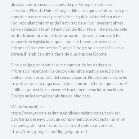
directament transmesa i arxivada per Google en els seus
servidors d'Estats Units. Google utilitzarà aquesta informació per
compte nostre amb el propòsit de seguir la pista del seu ús del
lloc, recopilant informes de l'activitat de el lloc i prestant altres
serveis relacionats amb l'activitat del lloc i l'ús d'Internet. Google
podrà transmetre aquesta informació a tercers quan així li ho
requereix la legislació, o quan aquests tercers processin la
informació per compte de Google. Google no associarà la seva
adreça IP amb cap altra dada de què dispose Google.
Si ho desitja pot rebutjar el tractament de les dades o la
informació rebutjant l'ús de cookies mitjançant la selecció de la
configuració apropiada del seu navegador. No obstant això, si ho
fa, pot ser que no puga usar la plena funcionalitat d'aquest lloc. A
l'utilitzar aquest lloc consent el tractament seua informació per
Google en la forma i per als fins dalt indicats.
Més informació en
https://www.google.es/intl/es/policies/technologies/cookies/.
Google ha desenvolupat un complement que pot instal·lar en el
seu navegador si voleu no ser rastrejat pels seus cookies:
https://tools.google.com/dlpage/gaoptout