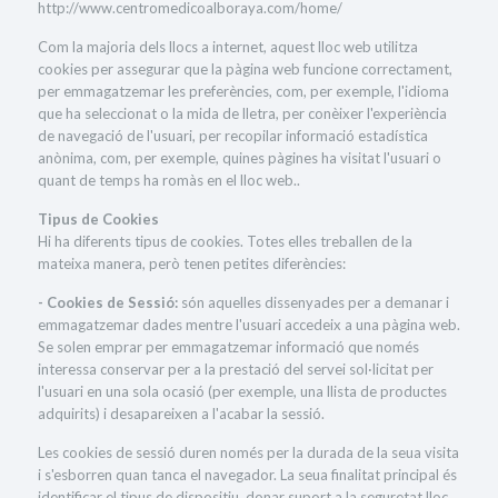
http://www.centromedicoalboraya.com/home/
Com la majoria dels llocs a internet, aquest lloc web utilitza
cookies per assegurar que la pàgina web funcione correctament,
per emmagatzemar les preferències, com, per exemple, l'idioma
que ha seleccionat o la mida de lletra, per conèixer l'experiència
de navegació de l'usuari, per recopilar informació estadística
anònima, com, per exemple, quines pàgines ha visitat l'usuari o
quant de temps ha romàs en el lloc web..
Tipus de Cookies
Hi ha diferents tipus de cookies. Totes elles treballen de la
mateixa manera, però tenen petites diferències:
- Cookies de Sessió:
són aquelles dissenyades per a demanar i
emmagatzemar dades mentre l'usuari accedeix a una pàgina web.
Se solen emprar per emmagatzemar informació que només
interessa conservar per a la prestació del servei sol·licitat per
l'usuari en una sola ocasió (per exemple, una llista de productes
adquirits) i desapareixen a l'acabar la sessió.
Les cookies de sessió duren només per la durada de la seua visita
i s'esborren quan tanca el navegador. La seua finalitat principal és
identificar el tipus de dispositiu, donar suport a la seguretat lloc