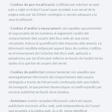
- Cookies de geo-localització:
s'utilitzen per esbrinar en quin
país o regió es troba l'usuari quan accedeix a un servei de la
pàgina web per tal d'oferir continguts o serveis adequats a la
seua localització.
- Cookies d'anàlisi o mesurament:
són aquelles que permeten
el responsable de les mateixes el seguiment i anàlisi del
comportament dels usuaris dels llocs web als que estan
vinculades, inclosa la quantificació dels impactes dels anuncis. La
informació recollida mitjançant aquest tipus de cookies s'utilitza
en el mesurament de l'activitat dels llocs web, aplicació o
plataforma, per tal d'introduir millores en funció de l'anàlisi de les
dades d'ús que fan els usuaris del servei.
- Cookies de publicitat
comportamental: són aquelles que
emmagatzemen informació del comportament dels usuaris
obtinguda a través de l'observació continuada dels seus hàbits
de navegació, el que permet desenvolupar un perfil específic per
mostrar publicitat en funció de la mateixa.
- Anònimes:
només recopilen informació sobre els espais
publicitaris mostrats al lloc web, amb independència de l'usuari
que accedeix a la pàgina web, és a dir, sense identificar