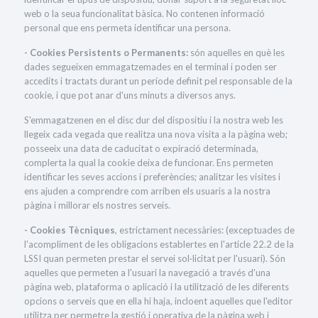
web o la seua funcionalitat bàsica. No contenen informació
personal que ens permeta identificar una persona.
- Cookies Persistents o Permanents:
són aquelles en què les
dades segueixen emmagatzemades en el terminal i poden ser
accedits i tractats durant un període definit pel responsable de la
cookie, i que pot anar d'uns minuts a diversos anys.
S'emmagatzenen en el disc dur del dispositiu i la nostra web les
llegeix cada vegada que realitza una nova visita a la pàgina web;
posseeix una data de caducitat o expiració determinada,
complerta la qual la cookie deixa de funcionar. Ens permeten
identificar les seves accions i preferències; analitzar les visites i
ens ajuden a comprendre com arriben els usuaris a la nostra
pàgina i millorar els nostres serveis.
- Cookies Tècniques
, estrictament necessàries: (exceptuades de
l'acompliment de les obligacions establertes en l'article 22.2 de la
LSSI quan permeten prestar el servei sol·licitat per l'usuari). Són
aquelles que permeten a l'usuari la navegació a través d'una
pàgina web, plataforma o aplicació i la utilització de les diferents
opcions o serveis que en ella hi haja, incloent aquelles que l'editor
utilitza per permetre la gestió i operativa de la pàgina web i