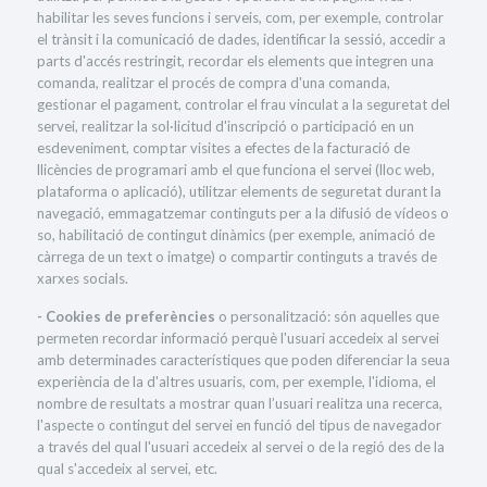
habilitar les seves funcions i serveis, com, per exemple, controlar
el trànsit i la comunicació de dades, identificar la sessió, accedir a
parts d'accés restringit, recordar els elements que integren una
comanda, realitzar el procés de compra d'una comanda,
gestionar el pagament, controlar el frau vinculat a la seguretat del
servei, realitzar la sol·licitud d'inscripció o participació en un
esdeveniment, comptar visites a efectes de la facturació de
llicències de programari amb el que funciona el servei (lloc web,
plataforma o aplicació), utilitzar elements de seguretat durant la
navegació, emmagatzemar continguts per a la difusió de vídeos o
so, habilitació de contingut dinàmics (per exemple, animació de
càrrega de un text o imatge) o compartir continguts a través de
xarxes socials.
- Cookies de preferències
o personalització: són aquelles que
permeten recordar informació perquè l'usuari accedeix al servei
amb determinades característiques que poden diferenciar la seua
experiència de la d'altres usuaris, com, per exemple, l'idioma, el
nombre de resultats a mostrar quan l’usuari realitza una recerca,
l'aspecte o contingut del servei en funció del tipus de navegador
a través del qual l'usuari accedeix al servei o de la regió des de la
qual s'accedeix al servei, etc.