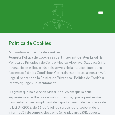
Política de Cookies
Normativa sobre l’ús de cookies
Aquesta Política de Cookies és part integrant de l'Avís Legal i la
Política de Privadesa de Centro Médico Alboraya, S.L.. L'accés i la
navegació en el lloc, o l'ús dels serveis de la mateixa, impliquen
l'acceptació de les Condicions Generals establertes al nostre Avís
Legal (i per tant de la Política de Privadesa i Política de Cookies).
Per favor, llegeix-lo atentament
Li agraïm que haja decidit visitar-nos. Volem que la seua
experiència en el lloc siga el millor possible, i per aquest motiu
hem redactat, en compliment de l'apartat segon de l'article 22 de
la Llei 34/2002, de 11 de juliol, de serveis de la societat de la
informació i de comerç electrònic (en endavant, LSSI), aquesta