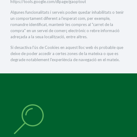
https://tools.google.com/dlpage/gaoptout
Algunes funcionalitats i serveis poden quedar inhabilitats o tenir
un comportament diferent a l'esperat com, per exemple,
romandre identificat, mantenir les compres al "carret de la
compra" en un servei de comerç electrònic o rebre informació
adreçada a la seua localització, entre altres.
Si desactiva l'ús de Cookies en aquest lloc web és probable que
deixe de poder accedir a certes zones de la mateixa o que es
degrade notablement l'experiència de navegació en el mateix.