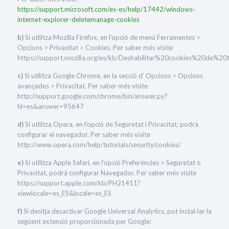
https://support.microsoft.com/es-es/help/17442/windows-
internet-explorer-deletemanage-cookies
b)
Si utilitza Mozilla Firefox, en l’opció de menú Ferramentes >
Opcions > Privacitat > Cookies. Per saber més visite
https://support.mozilla.org/es/kb/Deshabilitar%20cookies%20de%20t
c)
Si utilitza Google Chrome, en la secció d’ Opcions > Opcions
avançades > Privacitat. Per saber més visite
http://support.google.com/chrome/bin/answer.py?
hl=es&answer=95647
d)
Si utilitza Opera, en l’opció de Seguretat i Privacitat, podrà
configurar el navegador. Per saber més visite
http://www.opera.com/help/tutorials/security/cookies/
e)
Si utilitza Apple Safari, en l’opció Preferències > Seguretat o
Privacitat, podrà configurar Navegador. Per saber més visite
https://support.apple.com/kb/PH21411?
viewlocale=es_ES&locale=es_ES
f)
Si desitja desactivar Google Universal Analytics, pot instal·lar la
següent extensió proporcionada per Google: