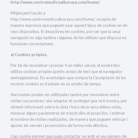
http://www.centromedicoalboraya.com/home/
Mitjançant l'accés a
http://www.centromedicoalboraya.com/home/, accepta de
manera expressa que puguem usar aquest tipus de cookies en els
seus dispositius. Si desactiveu les cookies, pot ser que la seua
navegació no siga òptima i algunes de les utilitats que disposa no
funcionen correctament.
a) Cookies pròpies.
Per tal de reconèixer i prestar-li un millor servei, el nostre lloc
utilitza cookies pròpies (petits arxius de text que el navegador
emmagatzema). Els avantatges que comporta l'acceptació de les
nostres cookies es tradueix en un estalvi de temps.
Així mateix poden ser utilitzades també per reconèixer entre
visites successives i així adaptar el contingut que se li mostra, per
obtenir informació sobre la data i hora de la seva última visita,
mesurar alguns paràmetres de trànsit dins el propi lloc, i estimar
el nombre de visites realitzades, de manera que puguem enfocar i
ajustar els serveis i promocions de forma més efectiva.
Cap cookie permet que puga contactar-se amb el seu número de